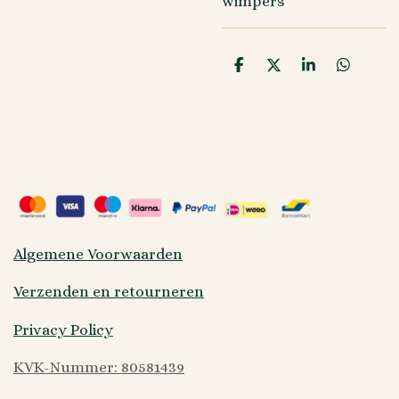
wimpers
D
D
S
D
e
e
h
e
l
e
a
l
e
l
r
e
n
e
n
Algemene Voorwaarden
Verzenden en retourneren
Privacy Policy
KVK-Nummer: 80581439