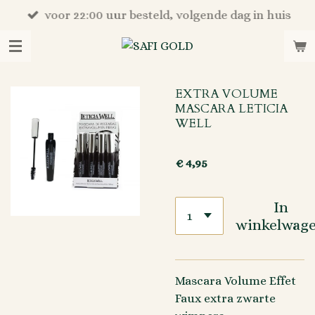
Ga
voor 22:00 uur besteld, volgende dag in huis
direct
naar
de
hoofdinhoud
EXTRA VOLUME
MASCARA LETICIA
WELL
€ 4,95
In
winkelwag
Mascara Volume Effet
Faux extra zwarte