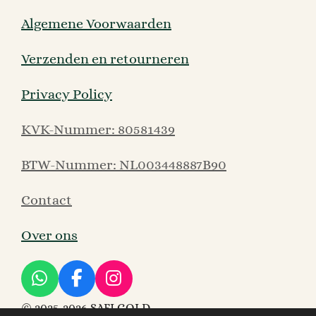
Algemene Voorwaarden
Verzenden en retourneren
Privacy Policy
KVK-Nummer: 80581439
BTW-Nummer: NL003448887B90
Contact
Over ons
W
F
I
h
a
n
©
2025-2026 SAFI GOLD