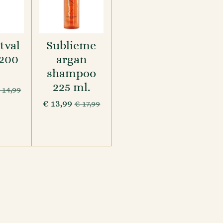
tval
Sublieme
 200
argan
.
shampoo
225 ml.
 14,99
€ 13,99
€ 17,99