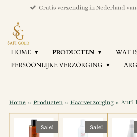
Ga
Gratis verzending in Nederland vana
direct
naar
de
hoofdinhoud
HOME
PRODUCTEN
WAT I
PERSOONLIJKE VERZORGING
ARG
Home
»
Producten
»
Haarverzorging
»
Anti-
Sale!
Sale!