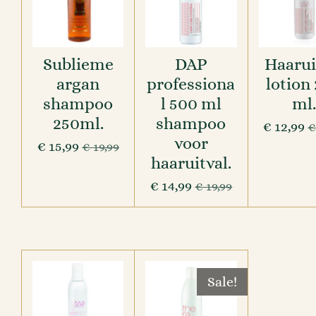
Sublieme
DAP
Haarui
argan
professiona
lotion
shampoo
l 500 ml
ml
250ml.
shampoo
€ 12,99
€
voor
€ 15,99
€ 19,99
haaruitval.
€ 14,99
€ 19,99
Sale!