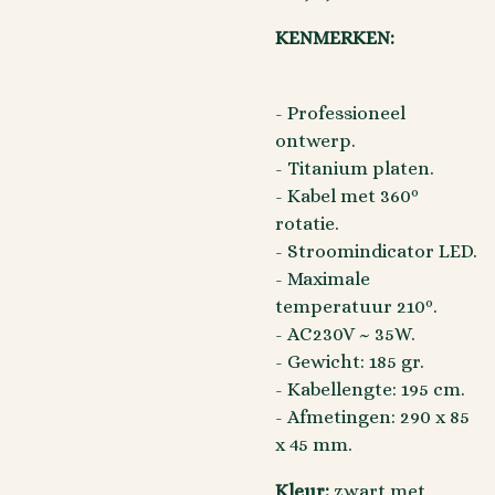
KENMERKEN:
- Professioneel
ontwerp.
- Titanium platen.
- Kabel met 360º
rotatie.
- Stroomindicator LED.
- Maximale
temperatuur 210º.
- AC230V ~ 35W.
- Gewicht: 185 gr.
- Kabellengte: 195 cm.
- Afmetingen: 290 x 85
x 45 mm.
Kleur:
zwart met