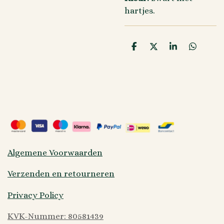
hartjes.
D
D
S
D
e
e
h
e
l
e
a
l
e
l
r
e
n
e
n
Algemene Voorwaarden
Verzenden en retourneren
Privacy Policy
KVK-Nummer: 80581439