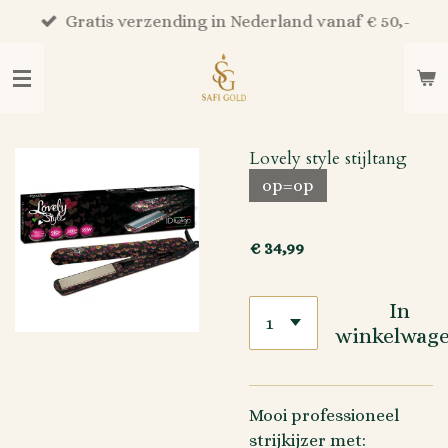
Ga
Gratis verzending in Nederland vanaf € 50,-
direct
naar
de
hoofdinhoud
Lovely style stijltang
op=op
€ 34,99
In
winkelwag
Mooi professioneel
strijkijzer met: