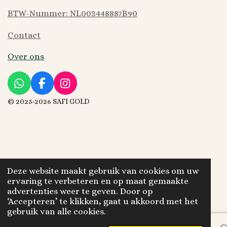
BTW-Nummer: NL003448887B90
Contact
Over ons
W
F
I
h
a
n
©
2025-2026 SAFI GOLD
a
c
s
t
e
t
s
b
a
A
o
g
p
o
r
p
k
a
m
Deze website maakt gebruik van cookies om uw
ervaring te verbeteren en op maat gemaakte
advertenties weer te geven. Door op
‘Accepteren’ te klikken, gaat u akkoord met het
gebruik van alle cookies.